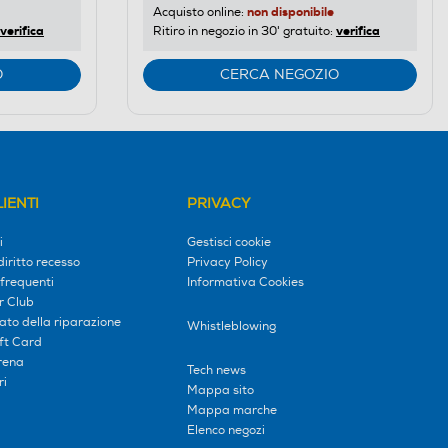
non disponibile
Acquisto online:
verifica
verifica
Ritiro in negozio in 30' gratuito:
O
CERCA NEGOZIO
IENTI
PRIVACY
i
Gestisci cookie
diritto recesso
Privacy Policy
frequenti
Informativa Cookies
r Club
tato della riparazione
Whistleblowing
ift Card
erena
Tech news
ri
Mappa sito
Mappa marche
Elenco negozi