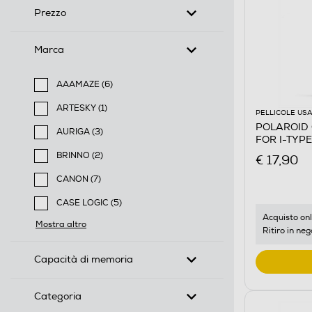
Prezzo
Marca
AAAMAZE (6)
Filtra per Marca: AAAMAZE
ARTESKY (1)
PELLICOLE USA
Filtra per Marca: ARTESKY
POLAROID 
AURIGA (3)
FOR I-TYP
Filtra per Marca: AURIGA
BRINNO (2)
€ 17,90
Filtra per Marca: BRINNO
CANON (7)
Filtra per Marca: CANON
CASE LOGIC (5)
Filtra per Marca: CASE LOGIC
Acquisto onl
Mostra altro
Ritiro in neg
Capacità di memoria
Categoria