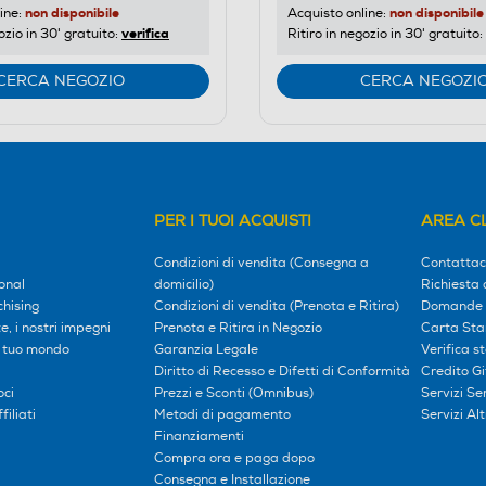
non disponibile
non disponibile
ine:
Acquisto online:
verifica
ozio in 30' gratuito:
Ritiro in negozio in 30' gratuito:
CERCA NEGOZIO
CERCA NEGOZI
PER I TUOI ACQUISTI
AREA CL
Condizioni di vendita (Consegna a
Contattac
onal
domicilio)
Richiesta 
hising
Condizioni di vendita (Prenota e Ritira)
Domande 
, i nostri impegni
Prenota e Ritira in Negozio
Carta Sta
l tuo mondo
Garanzia Legale
Verifica s
Diritto di Recesso e Difetti di Conformità
Credito G
oci
Prezzi e Sconti (Omnibus)
Servizi S
iliati
Metodi di pagamento
Servizi Alt
Finanziamenti
Compra ora e paga dopo
Consegna e Installazione