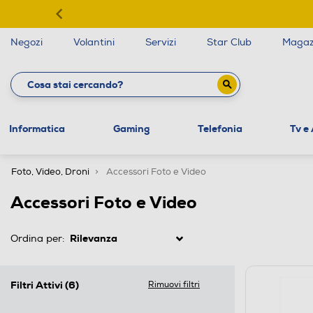
Negozi
Volantini
Servizi
Star Club
Magaz
Informatica
Gaming
Telefonia
Tv e
Foto, Video, Droni
Accessori Foto e Video
Accessori Foto e Video
Ordina per:
Filtri Attivi
(6)
Rimuovi filtri