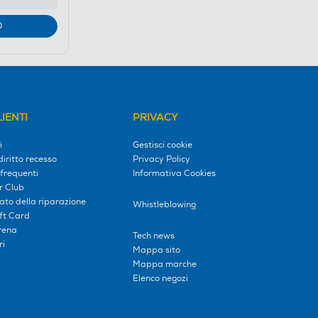
O
IENTI
PRIVACY
i
Gestisci cookie
diritto recesso
Privacy Policy
frequenti
Informativa Cookies
r Club
tato della riparazione
Whistleblowing
ift Card
erena
Tech news
ri
Mappa sito
Mappa marche
Elenco negozi