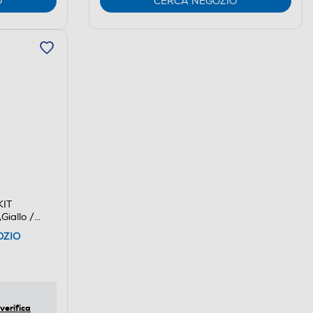
O
CERCA NEGOZIO
KIT
iallo /
OZIO
verifica