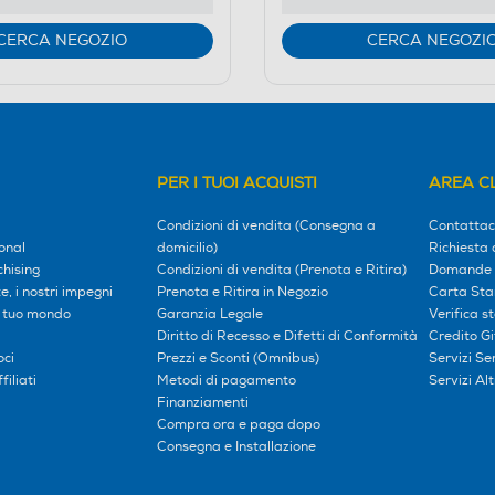
CERCA NEGOZIO
CERCA NEGOZI
PER I TUOI ACQUISTI
AREA CL
Condizioni di vendita (Consegna a
Contattac
onal
domicilio)
Richiesta 
hising
Condizioni di vendita (Prenota e Ritira)
Domande 
, i nostri impegni
Prenota e Ritira in Negozio
Carta Sta
l tuo mondo
Garanzia Legale
Verifica s
Diritto di Recesso e Difetti di Conformità
Credito G
oci
Prezzi e Sconti (Omnibus)
Servizi S
iliati
Metodi di pagamento
Servizi Alt
Finanziamenti
Compra ora e paga dopo
Consegna e Installazione