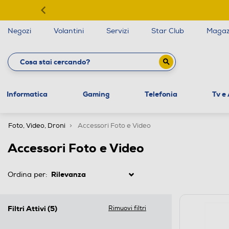
Negozi
Volantini
Servizi
Star Club
Magaz
Informatica
Gaming
Telefonia
Tv e
Foto, Video, Droni
Accessori Foto e Video
Accessori Foto e Video
Ordina per:
Filtri Attivi
(5)
Rimuovi filtri