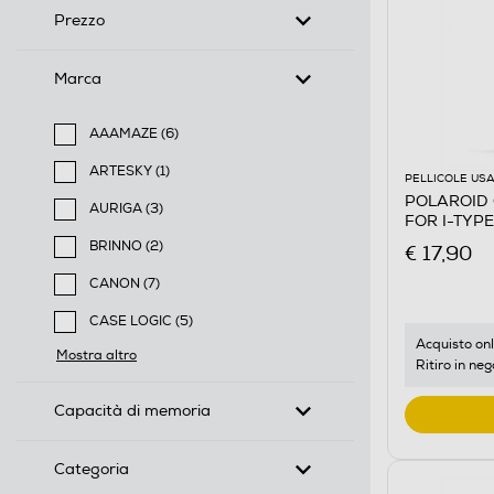
Prezzo
Marca
AAAMAZE (6)
Filtra per Marca: AAAMAZE
ARTESKY (1)
PELLICOLE USA
Filtra per Marca: ARTESKY
POLAROID 
AURIGA (3)
FOR I-TYP
Filtra per Marca: AURIGA
BRINNO (2)
€ 17,90
Filtra per Marca: BRINNO
CANON (7)
Filtra per Marca: CANON
CASE LOGIC (5)
Filtra per Marca: CASE LOGIC
Acquisto onl
Mostra altro
Ritiro in neg
Capacità di memoria
Categoria