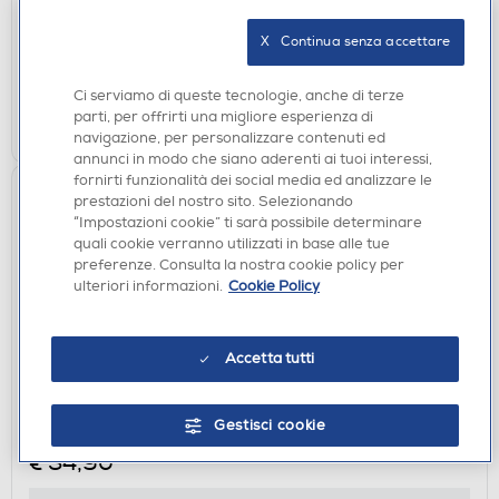
disponibile
X   Continua senza accettare
Acquisto online:
verifica
Ritiro in negozio in 30' gratuito:
Ci serviamo di queste tecnologie, anche di terze
parti, per offrirti una migliore esperienza di
AGGIUNGI
navigazione, per personalizzare contenuti ed
annunci in modo che siano aderenti ai tuoi interessi,
fornirti funzionalità dei social media ed analizzare le
prestazioni del nostro sito. Selezionando
“Impostazioni cookie” ti sarà possibile determinare
quali cookie verranno utilizzati in base alle tue
preferenze. Consulta la nostra cookie policy per
ulteriori informazioni.
Cookie Policy
Accetta tutti
ACCESSORI FOTOGRAFIA
NATIONAL GEOGRAPHIC - TREPPIEDE PICCOLO-
Nero,Giallo / Alluminio
Gestisci cookie
€ 34,90