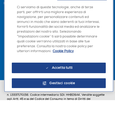
INVIA
Ci serviamo di queste tecnologie, anche di terze
parti, per offrirti una migliore esperienza di
navigazione, per personalizzare contenuti ed
annunci in modo che siano aderenti ai tuoi interessi,
Seguici sui social
fornirti funzionalità dei social media ed analizzare le
prestazioni del nostro sito. Selezionando
“Impostazioni cookie” ti sarà possibile determinare
quali cookie verranno utilizzati in base alle tue
preferenze. Consulta la nostra cookie policy per
Scarica la nostra app
ulteriori informazioni.
Cookie Policy
Accetta tutti
Gestisci cookie
Euronics Italia SpA. Sede legale Via Montefeltro, 6/a 20156 Milano
Partita Iva, Codice Fiscale e iscrizione CCIAA Milano Monza Brianza Lodi
n. 13337170156. Codice intermediario SDI: HHBD9AK. Vendite soggette
agli Artt. 45 e ss del Codice del Consumo in tema di Diritti dei
Consumatori.