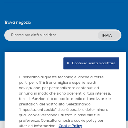
Trova negozio
INVIA
Seguici sui social
X   Continua senza accettare
Ci serviamo di queste tecnologie, anche di terze
parti, per offrirti una migliore esperienza di
Scarica la nostra app
navigazione, per personalizzare contenuti ed
annunci in modo che siano aderenti ai tuoi interessi,
fornirti funzionalità dei social media ed analizzare le
prestazioni del nostro sito. Selezionando
“Impostazioni cookie” ti sarà possibile determinare
quali cookie verranno utilizzati in base alle tue
preferenze. Consulta la nostra cookie policy per
ulteriori informazioni.
Cookie Policy
Euronics Italia SpA. Sede legale Via Montefeltro, 6/a 20156 Milano