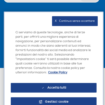
Seguici sui social
X   Continua senza accettare
Ci serviamo di queste tecnologie, anche di terze
parti, per offrirti una migliore esperienza di
Scarica la nostra app
navigazione, per personalizzare contenuti ed
annunci in modo che siano aderenti ai tuoi interessi,
fornirti funzionalità dei social media ed analizzare le
prestazioni del nostro sito. Selezionando
“Impostazioni cookie” ti sarà possibile determinare
quali cookie verranno utilizzati in base alle tue
preferenze. Consulta la nostra cookie policy per
ulteriori informazioni.
Cookie Policy
Euronics Italia SpA. Sede legale Via Montefeltro, 6/a 20156 Milano
Partita Iva, Codice Fiscale e iscrizione CCIAA Milano Monza Brianza Lodi
n. 13337170156. Codice intermediario SDI: HHBD9AK. Vendite soggette
agli Artt. 45 e ss del Codice del Consumo in tema di Diritti dei
Accetta tutti
Consumatori.
Gestisci cookie