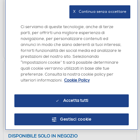
F-SYSTEM - VILTROX LED 300T KIT COMPLETO
X   Continua senza accettare
DISPONIBILE SOLO IN NEGOZIO
non disponibile
Acquisto online:
Ci serviamo di queste tecnologie, anche di terze
verifica
Ritiro in negozio in 30' gratuito:
parti, per offrirti una migliore esperienza di
navigazione, per personalizzare contenuti ed
annunci in modo che siano aderenti ai tuoi interessi,
CERCA NEGOZIO
fornirti funzionalità dei social media ed analizzare le
prestazioni del nostro sito. Selezionando
“Impostazioni cookie” ti sarà possibile determinare
quali cookie verranno utilizzati in base alle tue
preferenze. Consulta la nostra cookie policy per
ulteriori informazioni.
Cookie Policy
Accetta tutti
Gestisci cookie
ACCESSORI FOTOGRAFIA
REPORTER - 10116
DISPONIBILE SOLO IN NEGOZIO