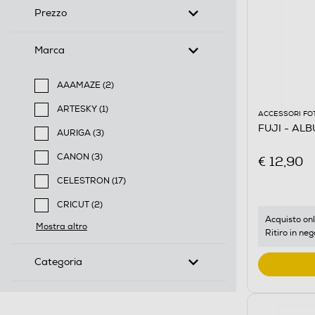
Prezzo
Marca
AAAMAZE (2)
Filtra per Marca: AAAMAZE
ARTESKY (1)
ACCESSORI FO
Filtra per Marca: ARTESKY
FUJI - ALB
AURIGA (3)
Filtra per Marca: AURIGA
CANON (3)
€ 12,90
Filtra per Marca: CANON
CELESTRON (17)
Filtra per Marca: CELESTRON
CRICUT (2)
Filtra per Marca: CRICUT
Acquisto onl
Mostra altro
Ritiro in neg
Categoria