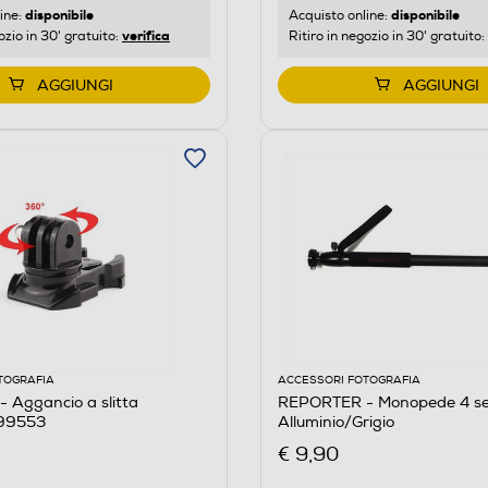
disponibile
disponibile
ine:
Acquisto online:
verifica
ozio in 30' gratuito:
Ritiro in negozio in 30' gratuito:
AGGIUNGI
AGGIUNGI
TOGRAFIA
ACCESSORI FOTOGRAFIA
 Aggancio a slitta
REPORTER - Monopede 4 sez
 99553
Alluminio/Grigio
€ 9,90