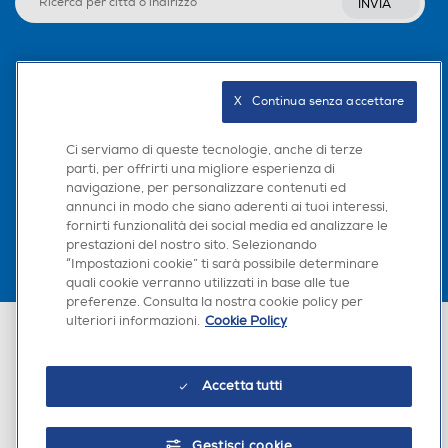
INVIA
Seguici sui social
X   Continua senza accettare
Ci serviamo di queste tecnologie, anche di terze
parti, per offrirti una migliore esperienza di
Scarica la nostra app
navigazione, per personalizzare contenuti ed
annunci in modo che siano aderenti ai tuoi interessi,
fornirti funzionalità dei social media ed analizzare le
prestazioni del nostro sito. Selezionando
“Impostazioni cookie” ti sarà possibile determinare
quali cookie verranno utilizzati in base alle tue
preferenze. Consulta la nostra cookie policy per
ulteriori informazioni.
Cookie Policy
Euronics Italia SpA. Sede legale Via Montefeltro, 6/a 20156 Milano
Partita Iva, Codice Fiscale e iscrizione CCIAA Milano Monza Brianza Lodi
n. 13337170156. Codice intermediario SDI: HHBD9AK. Vendite soggette
agli Artt. 45 e ss del Codice del Consumo in tema di Diritti dei
Accetta tutti
Consumatori.
Gestisci cookie