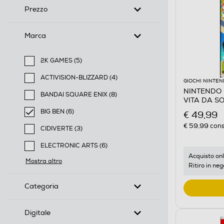
Prezzo
Marca
2K GAMES (5)
Filtra per Marca: 2K GAMES
ACTIVISION-BLIZZARD (4)
GIOCHI NINTE
Filtra per Marca: ACTIVISION-BLIZZARD
NINTENDO 
BANDAI SQUARE ENIX (8)
VITA DA S
Filtra per Marca: BANDAI SQUARE ENIX
BIG BEN (6)
€ 49,99
selected Filtro applicato per Marca: BIG BEN
€ 59,99
cons
CIDIVERTE (3)
Filtra per Marca: CIDIVERTE
ELECTRONIC ARTS (6)
Filtra per Marca: ELECTRONIC ARTS
Acquisto onl
Mostra altro
Ritiro in neg
Categoria
Digitale