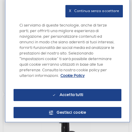
X   Continua senza accettare
Ci serviamo di queste tecnologie, anche di terze
ACCESSORI HOME ENTERTAINMENT
parti, per offrirti una migliore esperienza di
THRUSTMASTER - Pack simulazioni T128-P
navigazione, per personalizzare contenuti ed
SIMTASK PACK PLUG EU-Nero
annunci in modo che siano aderenti ai tuoi interessi,
fornirti funzionalità dei social media ed analizzare le
€ 243,00
prestazioni del nostro sito. Selezionando
“Impostazioni cookie” ti sarà possibile determinare
disponibile
Acquisto online:
quali cookie verranno utilizzati in base alle tue
non disponibile
Ritiro in negozio:
preferenze. Consulta la nostra cookie policy per
ulteriori informazioni.
Cookie Policy
AGGIUNGI
Accetta tutti
Gestisci cookie