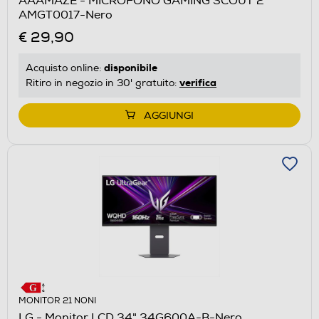
AAAMAZE - MICROFONO GAMING SCOUT 2
AMGT0017-Nero
€ 29,90
disponibile
Acquisto online:
verifica
Ritiro in negozio in 30' gratuito:
AGGIUNGI
MONITOR 21 NONI
LG - Monitor LCD 34" 34G600A-B-Nero