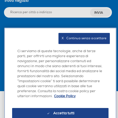
Trova negozio
INVIA
Seguici sui social
X   Continua senza accettare
Ci serviamo di queste tecnologie, anche di terze
parti, per offrirti una migliore esperienza di
Scarica la nostra app
navigazione, per personalizzare contenuti ed
annunci in modo che siano aderenti ai tuoi interessi,
fornirti funzionalità dei social media ed analizzare le
prestazioni del nostro sito. Selezionando
“Impostazioni cookie” ti sarà possibile determinare
quali cookie verranno utilizzati in base alle tue
preferenze. Consulta la nostra cookie policy per
ulteriori informazioni.
Cookie Policy
Euronics Italia SpA. Sede legale Via Montefeltro, 6/a 20156 Milano
Partita Iva, Codice Fiscale e iscrizione CCIAA Milano Monza Brianza Lodi
n. 13337170156. Codice intermediario SDI: HHBD9AK. Vendite soggette
agli Artt. 45 e ss del Codice del Consumo in tema di Diritti dei
Accetta tutti
Consumatori.