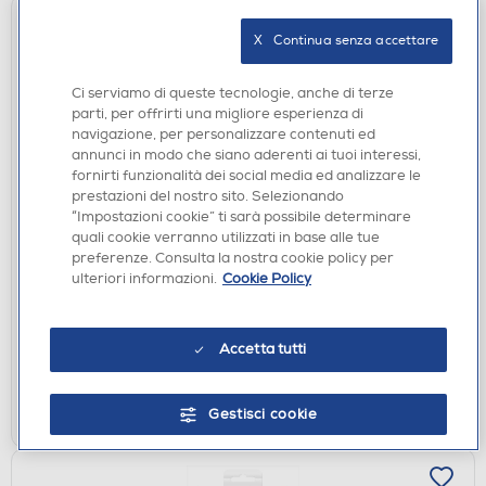
X   Continua senza accettare
Ci serviamo di queste tecnologie, anche di terze
parti, per offrirti una migliore esperienza di
navigazione, per personalizzare contenuti ed
annunci in modo che siano aderenti ai tuoi interessi,
fornirti funzionalità dei social media ed analizzare le
prestazioni del nostro sito. Selezionando
ACCESSORI HOME ENTERTAINMENT
“Impostazioni cookie” ti sarà possibile determinare
FUNKO - POP One Piece Franky w/Sunglasses
quali cookie verranno utilizzati in base alle tue
2232 - 90645
preferenze. Consulta la nostra cookie policy per
ulteriori informazioni.
Cookie Policy
€ 15,90
disponibile
Acquisto online:
Accetta tutti
verifica
Ritiro in negozio in 30' gratuito:
AGGIUNGI
Gestisci cookie