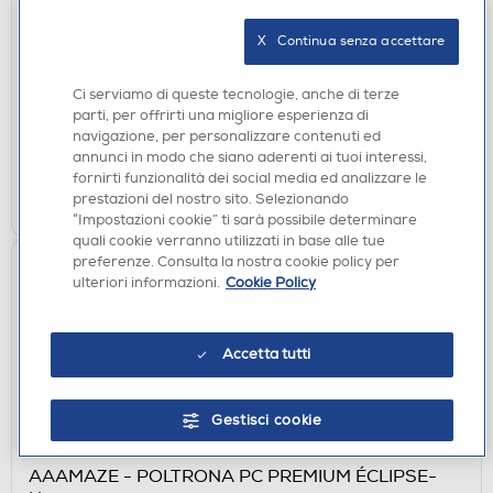
Shock Blue
X   Continua senza accettare
€ 69,90
€ 69,99
consigliato
Ci serviamo di queste tecnologie, anche di terze
parti, per offrirti una migliore esperienza di
disponibile
Acquisto online:
navigazione, per personalizzare contenuti ed
verifica
Ritiro in negozio in 30' gratuito:
annunci in modo che siano aderenti ai tuoi interessi,
fornirti funzionalità dei social media ed analizzare le
AGGIUNGI
prestazioni del nostro sito. Selezionando
“Impostazioni cookie” ti sarà possibile determinare
quali cookie verranno utilizzati in base alle tue
preferenze. Consulta la nostra cookie policy per
ulteriori informazioni.
Cookie Policy
Accetta tutti
Gestisci cookie
ACCESSORI HOME ENTERTAINMENT
AAAMAZE - POLTRONA PC PREMIUM ÉCLIPSE-