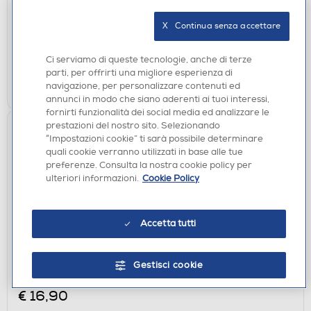
€ 66,90
X   Continua senza accettare
disponibile
Acquisto online:
non disponibile
Ritiro in negozio:
Ci serviamo di queste tecnologie, anche di terze
parti, per offrirti una migliore esperienza di
AGGIUNGI
navigazione, per personalizzare contenuti ed
annunci in modo che siano aderenti ai tuoi interessi,
fornirti funzionalità dei social media ed analizzare le
prestazioni del nostro sito. Selezionando
“Impostazioni cookie” ti sarà possibile determinare
quali cookie verranno utilizzati in base alle tue
preferenze. Consulta la nostra cookie policy per
ulteriori informazioni.
Cookie Policy
Accetta tutti
MOUSE GAMING
AAAMAZE - MOUSE GAMING LOKY CON FILO-
Gestisci cookie
Nero
€ 16,90