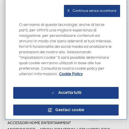
ACCESSORI HOME ENTERTAINMENT
X   Continua senza accettare
MICROSOFT - XBOX CONTROLLER USB-C W-Nero
€ 64,90
Ci serviamo di queste tecnologie, anche di terze
parti, per offrirti una migliore esperienza di
navigazione, per personalizzare contenuti ed
disponibile
Acquisto online:
annunci in modo che siano aderenti ai tuoi interessi,
verifica
Ritiro in negozio in 30' gratuito:
fornirti funzionalità dei social media ed analizzare le
prestazioni del nostro sito. Selezionando
AGGIUNGI
“Impostazioni cookie” ti sarà possibile determinare
quali cookie verranno utilizzati in base alle tue
preferenze. Consulta la nostra cookie policy per
ulteriori informazioni.
Cookie Policy
Accetta tutti
Gestisci cookie
ACCESSORI HOME ENTERTAINMENT