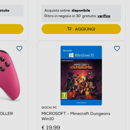
atuito
disponibile
Acquisto online:
verifica
Ritiro in negozio in 30' gratuito:
AGGIUNGI
GIOCHI PC
ROLLER
MICROSOFT - Minecraft Dungeons
Win10
€ 19,99