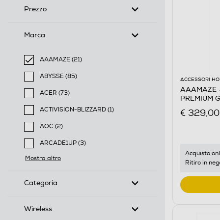
Prezzo
Marca
AAAMAZE (21)
selected Filtro applicato per Marca: AAAMAZE
ABYSSE (85)
ACCESSORI HO
Filtra per Marca: ABYSSE
AAAMAZE 
ACER (73)
PREMIUM G
Filtra per Marca: ACER
ACTIVISION-BLIZZARD (1)
€ 329,00
Filtra per Marca: ACTIVISION-BLIZZARD
AOC (2)
Filtra per Marca: AOC
ARCADE1UP (3)
Filtra per Marca: ARCADE1UP
Acquisto onl
Mostra altro
Ritiro in neg
Categoria
Wireless