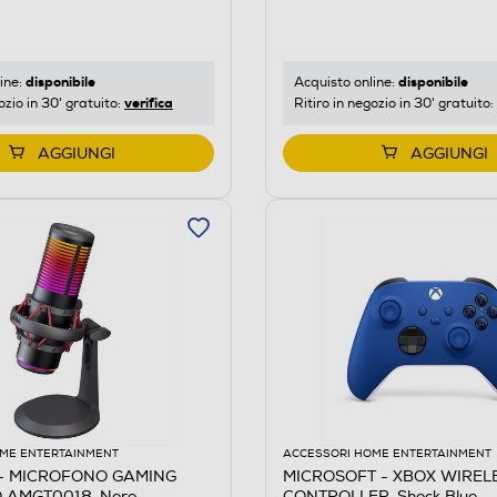
disponibile
disponibile
ine:
Acquisto online:
verifica
ozio in 30' gratuito:
Ritiro in negozio in 30' gratuito:
AGGIUNGI
AGGIUNGI
ME ENTERTAINMENT
ACCESSORI HOME ENTERTAINMENT
- MICROFONO GAMING
MICROSOFT - XBOX WIREL
 AMGT0018-Nero
CONTROLLER-Shock Blue