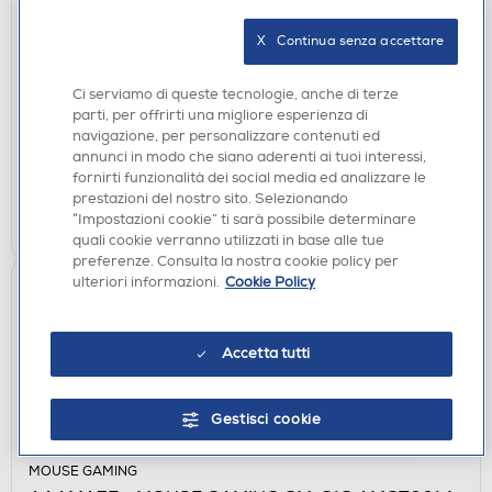
ACCESSORI HOME ENTERTAINMENT
AAAMAZE - POLTRONA PC PREMIUM ÉCLIPSE-
X   Continua senza accettare
Nero
€ 249,00
Ci serviamo di queste tecnologie, anche di terze
parti, per offrirti una migliore esperienza di
navigazione, per personalizzare contenuti ed
disponibile
Acquisto online:
annunci in modo che siano aderenti ai tuoi interessi,
verifica
Ritiro in negozio in 30' gratuito:
fornirti funzionalità dei social media ed analizzare le
prestazioni del nostro sito. Selezionando
AGGIUNGI
“Impostazioni cookie” ti sarà possibile determinare
quali cookie verranno utilizzati in base alle tue
preferenze. Consulta la nostra cookie policy per
ulteriori informazioni.
Cookie Policy
Accetta tutti
Gestisci cookie
MOUSE GAMING