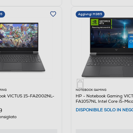
65
Aggiungi M365
MING
NOTEBOOK GAMING
ook VICTUS 15-FA2002NL-
HP - Notebook Gaming VICT
FA1057NL Intel Core i5-Mica
9
DISPONIBILE SOLO IN NEG
nsigliato