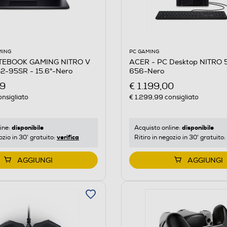
PC GAMING
MING
ACER - PC Desktop NITRO 
TEBOOK GAMING NITRO V
656-Nero
2-95SR - 15.6"-Nero
€ 1.199,00
99
€ 1.299,99
consigliato
nsigliato
disponibile
disponibile
Acquisto online:
ine:
verifica
Ritiro in negozio in 30' gratuito:
ozio in 30' gratuito:
AGGIUNGI
AGGIUNGI