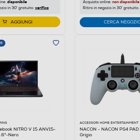
disponibile
non disponibile
ine:
Acquisto online:
verifica
ozio in 30' gratuito:
Ritiro in negozio in 30' gratuito:
AGGIUNGI
CERCA NEGOZI
65
ACCESSORI HOME ENTERTAINMENT
MING
NACON - NACON PS4 PAD
ebook NITRO V 15 ANV15-
Grigio
.6"-Nero