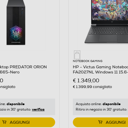
NOTEBOOK GAMING
sktop PREDATOR ORION
HP - Victus Gaming Noteboo
665-Nero
FA2027NL Windows 11 15.6-
00
€ 1.349,00
nsigliato
€ 1.399,99
consigliato
disponibile
disponibile
ine:
Acquisto online:
verifica
ozio in 30' gratuito:
Ritiro in negozio in 30' gratuito:
AGGIUNGI
AGGIUNGI