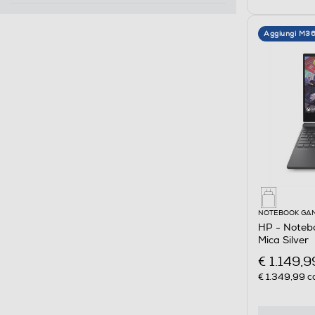
Aggiungi M3
NOTEBOOK GA
HP - Noteb
Mica Silver
€ 1.149,9
€ 1.349,99
co