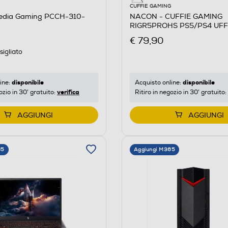
CUFFIE GAMING
edia Gaming PCCH-310-
NACON - CUFFIE GAMING
RIGR5PROHS PS5/PS4 UFF
PLAYSTATION-Nero
€ 79,90
igliato
disponibile
disponibile
ine:
Acquisto online:
verifica
ozio in 30' gratuito:
Ritiro in negozio in 30' gratuito:
AGGIUNGI
AGGIUNGI
65
Aggiungi M365