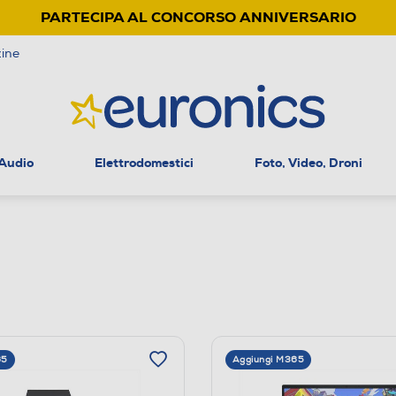
PARTECIPA AL CONCORSO ANNIVERSARIO
ine
 Audio
Elettrodomestici
Foto, Video, Droni
65
Aggiungi M365