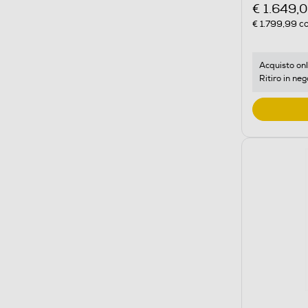
€ 1.649,
€ 1.799,99
co
Acquisto onl
Ritiro in neg