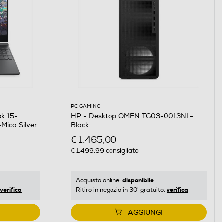
PC GAMING
HP - Desktop OMEN TG03-0013NL-
k 15-
Black
Mica Silver
€ 1.465,00
€ 1.499,99
consigliato
disponibile
Acquisto online:
verifica
verifica
Ritiro in negozio in 30' gratuito:
AGGIUNGI