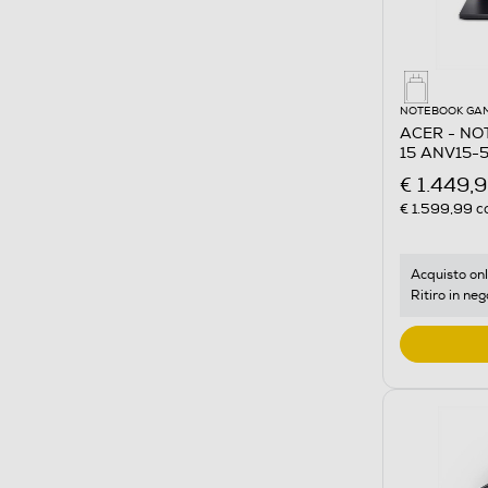
NOTEBOOK GA
ACER - NO
15 ANV15-5
€ 1.449,
€ 1.599,99
co
Acquisto onl
Ritiro in neg