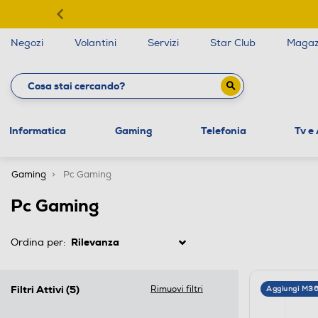
Negozi
Volantini
Servizi
Star Club
Magaz
Informatica
Gaming
Telefonia
Tv e
Gaming
Pc Gaming
Pc Gaming
Ordina per:
Filtri Attivi
(5)
Rimuovi filtri
Aggiungi M3