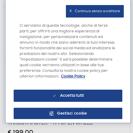
FLIGHTSTICK-Bianco / Nero
X   Continua senza accettare
€ 187,00
Ci serviamo di queste tecnologie, anche di terze
disponibile
Acquisto online:
parti, per offrirti una migliore esperienza di
non disponibile
Ritiro in negozio:
navigazione, per personalizzare contenuti ed
annunci in modo che siano aderenti ai tuoi interessi,
AGGIUNGI
fornirti funzionalità dei social media ed analizzare le
prestazioni del nostro sito. Selezionando
“Impostazioni cookie” ti sarà possibile determinare
quali cookie verranno utilizzati in base alle tue
preferenze. Consulta la nostra cookie policy per
ulteriori informazioni.
Cookie Policy
Accetta tutti
Gestisci cookie
ACCESSORI HOME ENTERTAINMENT
THRUSTMASTER - TM OPEN WHEEL
€ 199,00