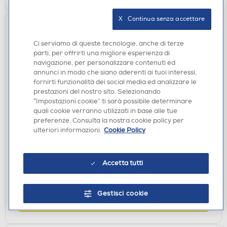
X   Continua senza accettare
Ci serviamo di queste tecnologie, anche di terze
parti, per offrirti una migliore esperienza di
navigazione, per personalizzare contenuti ed
annunci in modo che siano aderenti ai tuoi interessi,
fornirti funzionalità dei social media ed analizzare le
prestazioni del nostro sito. Selezionando
“Impostazioni cookie” ti sarà possibile determinare
ACCESSORI PS5
quali cookie verranno utilizzati in base alle tue
TRUST - GXT258W FYRU 4IN1 STREAMING MIC
preferenze. Consulta la nostra cookie policy per
ulteriori informazioni.
Cookie Policy
PS5-Black/White
€ 69,90
Accetta tutti
disponibile
Acquisto online:
verifica
Ritiro in negozio in 30' gratuito:
Gestisci cookie
AGGIUNGI