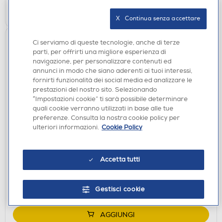
AGGIUNGI
X   Continua senza accettare
Ci serviamo di queste tecnologie, anche di terze
parti, per offrirti una migliore esperienza di
navigazione, per personalizzare contenuti ed
annunci in modo che siano aderenti ai tuoi interessi,
fornirti funzionalità dei social media ed analizzare le
prestazioni del nostro sito. Selezionando
“Impostazioni cookie” ti sarà possibile determinare
quali cookie verranno utilizzati in base alle tue
preferenze. Consulta la nostra cookie policy per
CUFFIE GAMING
ulteriori informazioni.
Cookie Policy
NACON - CUFFIE GAMING RIG 600 PRO HS
PS5/PS4-Verde Acido
€ 99,90
Accetta tutti
disponibile
Acquisto online:
Gestisci cookie
verifica
Ritiro in negozio in 30' gratuito:
AGGIUNGI