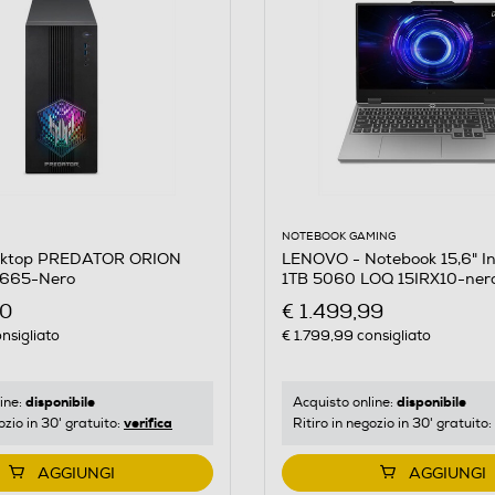
NOTEBOOK GAMING
sktop PREDATOR ORION
LENOVO - Notebook 15,6" In
665-Nero
1TB 5060 LOQ 15IRX10-ner
00
€ 1.499,99
nsigliato
€ 1.799,99
consigliato
disponibile
disponibile
ine:
Acquisto online:
verifica
ozio in 30' gratuito:
Ritiro in negozio in 30' gratuito:
AGGIUNGI
AGGIUNGI