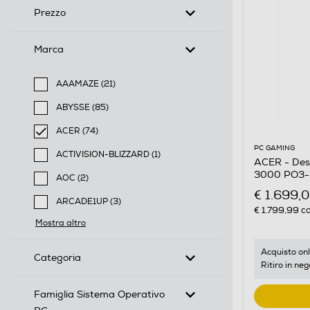
Prezzo
Marca
AAAMAZE (21)
Filtra per Marca: AAAMAZE
ABYSSE (85)
Filtra per Marca: ABYSSE
ACER (74)
selected Filtro applicato per Marca: ACER
PC GAMING
ACTIVISION-BLIZZARD (1)
ACER - De
Filtra per Marca: ACTIVISION-BLIZZARD
3000 PO3-
AOC (2)
Filtra per Marca: AOC
€ 1.699,
ARCADE1UP (3)
€ 1.799,99
co
Filtra per Marca: ARCADE1UP
Mostra altro
Acquisto onl
Categoria
Ritiro in neg
Famiglia Sistema Operativo