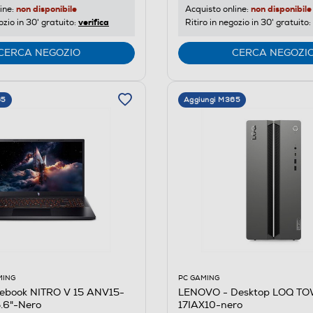
non disponibile
non disponibile
ine:
Acquisto online:
verifica
ozio in 30' gratuito:
Ritiro in negozio in 30' gratuito:
CERCA NEGOZIO
CERCA NEGOZI
65
Aggiungi M365
PC GAMING
MING
LENOVO - Desktop LOQ T
ebook NITRO V 15 ANV15-
17IAX10-nero
.6"-Nero