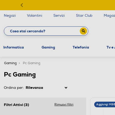
Negozi
Volantini
Servizi
Star Club
Magaz
Informatica
Gaming
Telefonia
Tv e
Gaming
Pc Gaming
Pc Gaming
Ordina per:
Filtri Attivi
(3)
Rimuovi filtri
Aggiungi M3