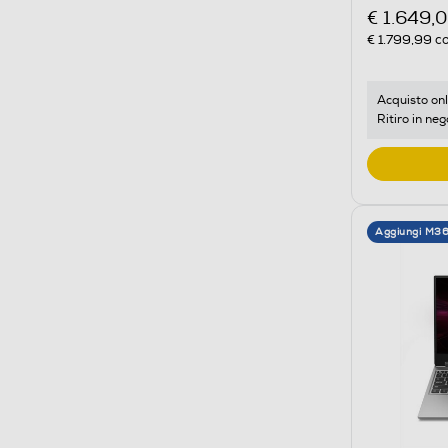
€ 1.649,
€ 1.799,99
co
Acquisto onl
Ritiro in neg
Aggiungi M3