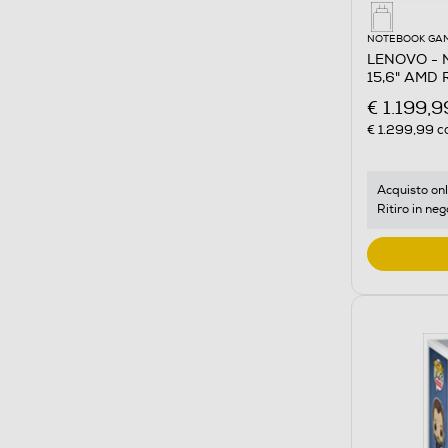
NOTEBOOK GA
LENOVO - 
15,6" AMD 
€ 1.199,9
€ 1.299,99
co
Acquisto onl
Ritiro in neg