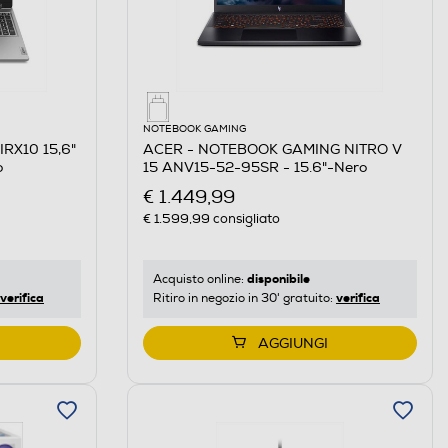
NOTEBOOK GAMING
RX10 15,6"
ACER - NOTEBOOK GAMING NITRO V
o
15 ANV15-52-95SR - 15.6"-Nero
€ 1.449,99
€ 1.599,99
consigliato
disponibile
Acquisto online:
verifica
verifica
Ritiro in negozio in 30' gratuito:
AGGIUNGI