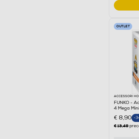
OUTLET
ACCESSORI HO
FUNKO - Act
4 Mega Min
€ 8,90
-3
€ 13,49
prec