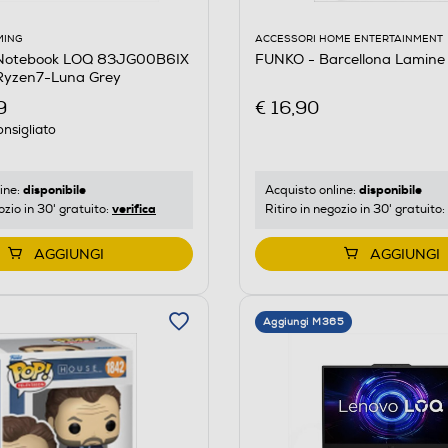
ACCESSORI HOME ENTERTAINMENT
MING
FUNKO - Barcellona Lamine
Notebook LOQ 83JG00B6IX
Ryzen7-Luna Grey
€ 16,90
9
nsigliato
disponibile
disponibile
Acquisto online:
ine:
verifica
Ritiro in negozio in 30' gratuito:
ozio in 30' gratuito:
AGGIUNGI
AGGIUNGI
Aggiungi M365