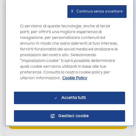
X   Continua senza accettare
Ci serviamo di queste tecnologie, anche di terze
parti, per offrirti una migliore esperienza di
navigazione, per personalizzare contenuti ed
annunci in modo che siano aderenti ai tuoi interessi,
fornirti funzionalità dei social media ed analizzare le
prestazioni del nostro sito. Selezionando
“Impostazioni cookie” ti sarà possibile determinare
quali cookie verranno utilizzati in base alle tue
ACCESSORI HOME ENTERTAINMENT
preferenze. Consulta la nostra cookie policy per
FUNKO - POP Sonic the Hedgehog Amy Rose
ulteriori informazioni.
Cookie Policy
w/Hammer - 90834
€ 16,90
Accetta tutti
disponibile
Acquisto online:
verifica
Ritiro in negozio in 30' gratuito:
Gestisci cookie
AGGIUNGI