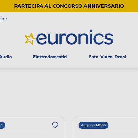
PARTECIPA AL CONCORSO ANNIVERSARIO
ine
 Audio
Elettrodomestici
Foto, Video, Droni
65
Aggiungi M365