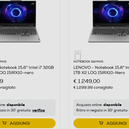
MING
NOTEBOOK GAMING
tebook 15,6" Intel i7 32GB
LENOVO - Notebook 15,6" In
OQ 15IRX10-nero
1TB X2 LOQ 15IRX10-Nero
99
€ 1.249,00
nsigliato
€ 1.299,99
consigliato
disponibile
disponibile
ine:
Acquisto online:
verifica
ozio in 30' gratuito:
Ritiro in negozio in 30' gratuito:
AGGIUNGI
AGGIUNGI