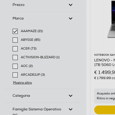
Prezzo
Marca
AAAMAZE (21)
selected Filtro applicato per Marca: AAAMAZE
ABYSSE (85)
Filtra per Marca: ABYSSE
ACER (73)
Filtra per Marca: ACER
NOTEBOOK GA
ACTIVISION-BLIZZARD (1)
LENOVO - No
Filtra per Marca: ACTIVISION-BLIZZARD
1TB 5060 L
AOC (2)
Filtra per Marca: AOC
€ 1.499,
ARCADE1UP (3)
€ 1.799,99
co
Filtra per Marca: ARCADE1UP
Mostra altro
Acquisto onl
Categoria
Ritiro in neg
Famiglia Sistema Operativo