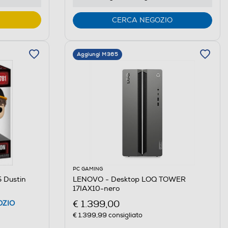
CERCA NEGOZIO
Aggiungi M365
PC GAMING
 Dustin
LENOVO - Desktop LOQ TOWER
17IAX10-nero
€ 1.399,00
OZIO
€ 1.399,99
consigliato