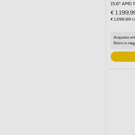
15,6" AMD 
€ 1.199,9
€ 1.299,99
co
Acquisto onl
Ritiro in neg