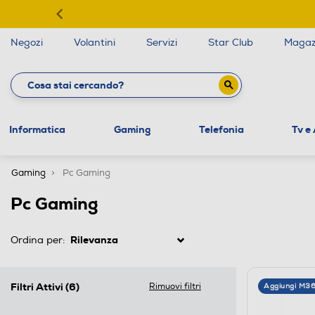
Negozi
Volantini
Servizi
Star Club
Magaz
Informatica
Gaming
Telefonia
Tv e
Gaming
Pc Gaming
Pc Gaming
Ordina per:
Filtri Attivi
(6)
Rimuovi filtri
Aggiungi M3