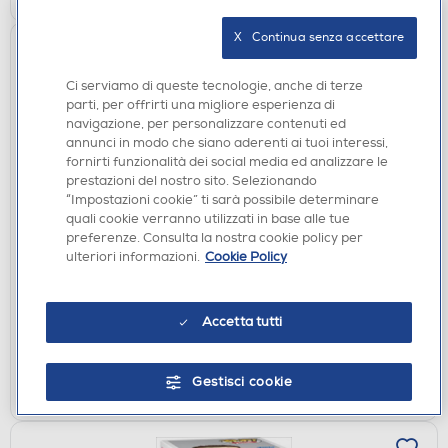
X   Continua senza accettare
Ci serviamo di queste tecnologie, anche di terze
parti, per offrirti una migliore esperienza di
navigazione, per personalizzare contenuti ed
annunci in modo che siano aderenti ai tuoi interessi,
fornirti funzionalità dei social media ed analizzare le
prestazioni del nostro sito. Selezionando
“Impostazioni cookie” ti sarà possibile determinare
ACCESSORI HOME ENTERTAINMENT
quali cookie verranno utilizzati in base alle tue
FUNKO - POP One Piece Nami 1880 - 75666
preferenze. Consulta la nostra cookie policy per
ulteriori informazioni.
Cookie Policy
€ 15,90
disponibile
Acquisto online:
Accetta tutti
verifica
Ritiro in negozio in 30' gratuito:
AGGIUNGI
Gestisci cookie