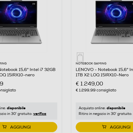
MING
NOTEBOOK GAMING
tebook 15,6" Intel i7 32GB
LENOVO - Notebook 15,6" In
OQ 15IRX10-nero
1TB X2 LOQ 15IRX10-Nero
99
€ 1.249,00
nsigliato
€ 1.299,99
consigliato
disponibile
disponibile
ine:
Acquisto online:
verifica
ozio in 30' gratuito:
Ritiro in negozio in 30' gratuito:
AGGIUNGI
AGGIUNGI