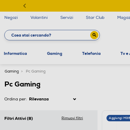
Negozi
Volantini
Servizi
Star Club
Magaz
Informatica
Gaming
Telefonia
Tv e
Gaming
Pc Gaming
Pc Gaming
Ordina per:
Filtri Attivi
(8)
Rimuovi filtri
Aggiungi M3