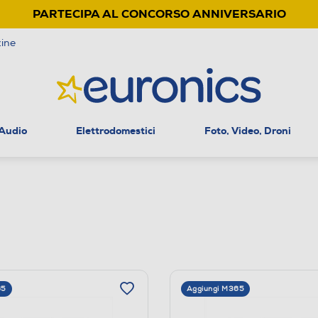
PARTECIPA AL CONCORSO ANNIVERSARIO
ine
 Audio
Elettrodomestici
Foto, Video, Droni
65
Aggiungi M365