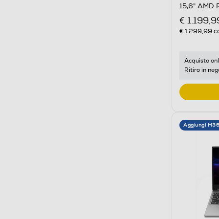
15,6" AMD 
€ 1.199,9
€ 1.299,99
co
Acquisto onl
Ritiro in neg
Aggiungi M3