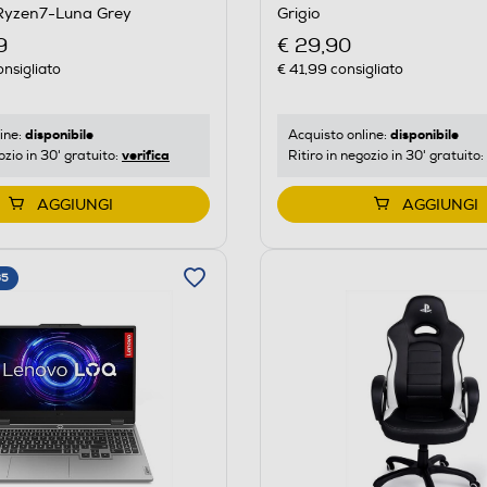
Grigio
Ryzen7-Luna Grey
€ 29,90
9
€ 41,99
consigliato
nsigliato
disponibile
disponibile
Acquisto online:
ine:
verifica
Ritiro in negozio in 30' gratuito:
ozio in 30' gratuito:
AGGIUNGI
AGGIUNGI
65