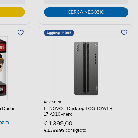
CERCA NEGOZIO
Aggiungi M365
PC GAMING
 Dustin
LENOVO - Desktop LOQ TOWER
17IAX10-nero
€ 1.399,00
OZIO
€ 1.399,99
consigliato