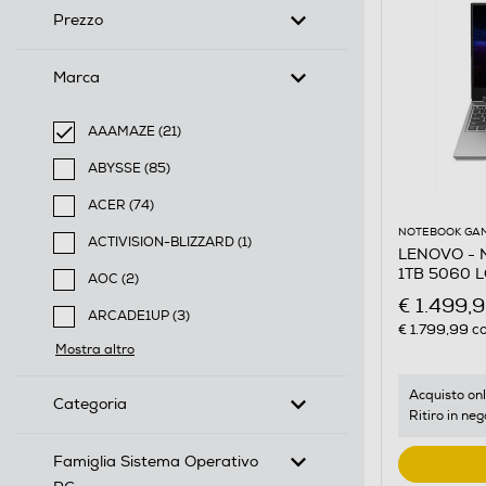
Prezzo
Marca
AAAMAZE (21)
selected Filtro applicato per Marca: AAAMAZE
ABYSSE (85)
Filtra per Marca: ABYSSE
ACER (74)
Filtra per Marca: ACER
NOTEBOOK GA
ACTIVISION-BLIZZARD (1)
LENOVO - No
Filtra per Marca: ACTIVISION-BLIZZARD
1TB 5060 L
AOC (2)
Filtra per Marca: AOC
€ 1.499,
ARCADE1UP (3)
€ 1.799,99
co
Filtra per Marca: ARCADE1UP
Mostra altro
Acquisto onl
Categoria
Ritiro in neg
Famiglia Sistema Operativo