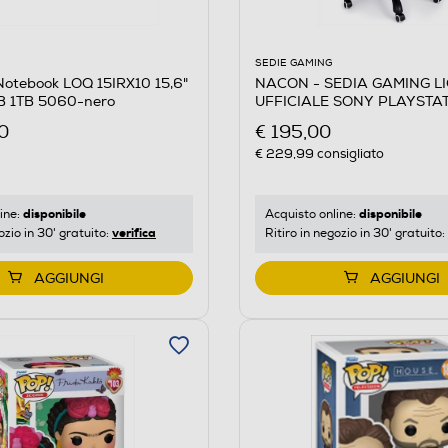
SEDIE GAMING
NACON - SEDIA GAMING L
otebook LOQ 15IRX10 15,6"
UFFICIALE SONY PLAYSTAT
GB 1TB 5060-nero
e Bianco
€ 195,00
0
€ 229,99
consigliato
disponibile
disponibile
Acquisto online:
ine:
verifica
Ritiro in negozio in 30' gratuito:
ozio in 30' gratuito:
AGGIUNGI
AGGIUNGI