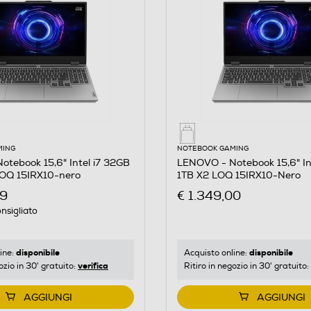
MING
NOTEBOOK GAMING
tebook 15,6" Intel i7 32GB
LENOVO - Notebook 15,6" In
OQ 15IRX10-nero
1TB X2 LOQ 15IRX10-Nero
99
€ 1.349,00
nsigliato
disponibile
disponibile
ine:
Acquisto online:
verifica
ozio in 30' gratuito:
Ritiro in negozio in 30' gratuito:
AGGIUNGI
AGGIUNGI