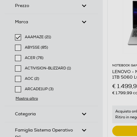
Prezzo
Marca
AAAMAZE (21)
selected Filtro applicato per Marca: AAAMAZE
ABYSSE (85)
Filtra per Marca: ABYSSE
ACER (76)
Filtra per Marca: ACER
NOTEBOOK GA
ACTIVISION-BLIZZARD (1)
LENOVO - No
Filtra per Marca: ACTIVISION-BLIZZARD
1TB 5060 L
AOC (2)
Filtra per Marca: AOC
€ 1.499,
ARCADE1UP (3)
€ 1.799,99
co
Filtra per Marca: ARCADE1UP
Mostra altro
Acquisto onl
Categoria
Ritiro in neg
Famiglia Sistema Operativo