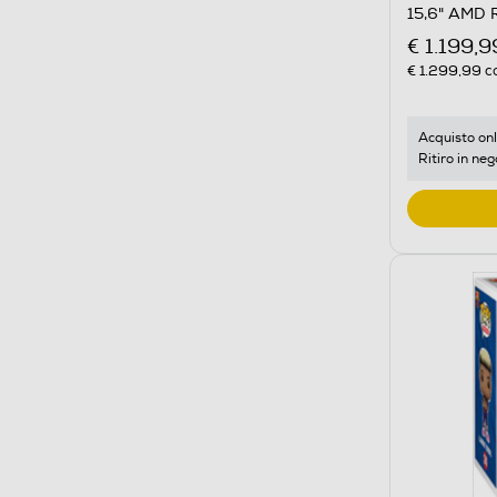
15,6" AMD 
€ 1.199,9
€ 1.299,99
co
Acquisto onl
Ritiro in neg