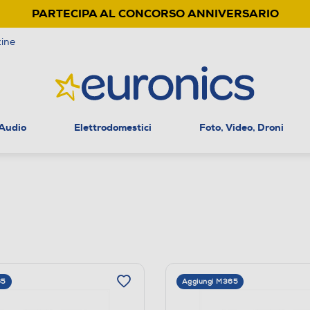
PARTECIPA AL CONCORSO ANNIVERSARIO
ine
 Audio
Elettrodomestici
Foto, Video, Droni
65
Aggiungi M365