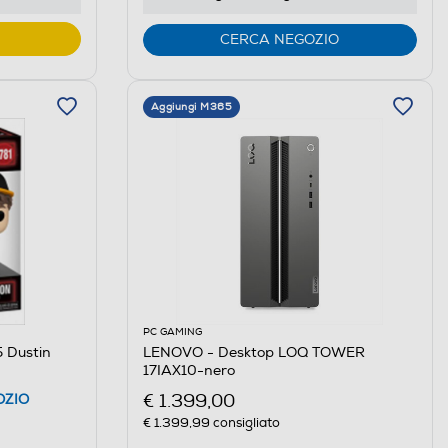
CERCA NEGOZIO
Aggiungi M365
PC GAMING
 Dustin
LENOVO - Desktop LOQ TOWER
17IAX10-nero
€ 1.399,00
OZIO
€ 1.399,99
consigliato