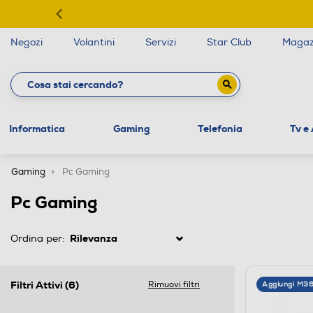
Negozi
Volantini
Servizi
Star Club
Magaz
Informatica
Gaming
Telefonia
Tv e
Gaming
Pc Gaming
Pc Gaming
Ordina per:
Filtri Attivi
(6)
Rimuovi filtri
Aggiungi M3