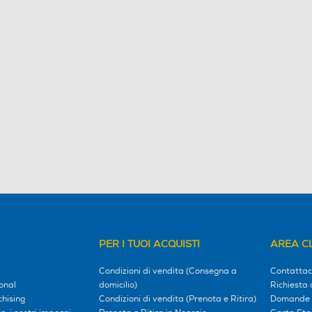
PER I TUOI ACQUISTI
AREA CL
Condizioni di vendita (Consegna a
Contattac
onal
domicilio)
Richiesta 
hising
Condizioni di vendita (Prenota e Ritira)
Domande 