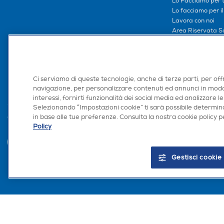
Lo Facciamo per te
Lo facciamo per i
Lavora con noi
Area Riservata S
Area Riservata Aff
Retail Media
Ronics: agente AI
Ci serviamo di queste tecnologie, anche di terze parti, per off
navigazione, per personalizzare contenuti ed annunci in modo
interessi, fornirti funzionalità dei social media ed analizzare le
Selezionando “Impostazioni cookie” ti sarà possibile determina
in base alle tue preferenze. Consulta la nostra cookie policy pe
Trova negozio
Policy
Gestisci cookie