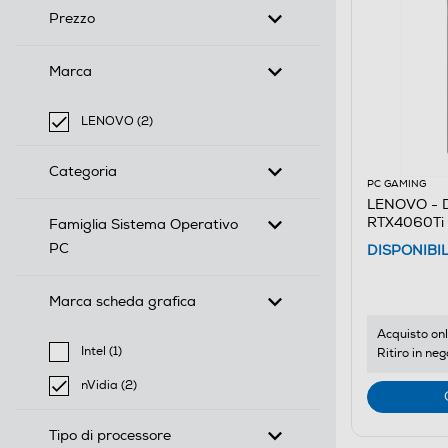
Prezzo
Marca
LENOVO (2)
selected Filtro applicato per Marca: LENOVO
Categoria
PC GAMING
LENOVO - D
RTX4060Ti
Famiglia Sistema Operativo
PC
DISPONIBI
Marca scheda grafica
Acquisto onl
Intel (1)
Ritiro in neg
Filtra per Marca scheda grafica: Intel
nVidia (2)
selected Filtro applicato per Marca scheda grafica: nV
Tipo di processore