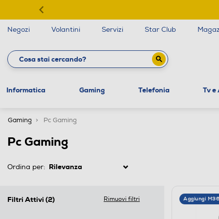
Negozi
Volantini
Servizi
Star Club
Magaz
Informatica
Gaming
Telefonia
Tv e
Gaming
Pc Gaming
Pc Gaming
Ordina per:
Filtri Attivi
(2)
Rimuovi filtri
Aggiungi M3