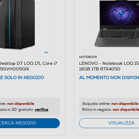
NOTEBOOK
esktop DT LOQ 17L Core i7
LENOVO - Notebook LOQ 15,6
 90VH009GIX
16GB 1TB RTX4050
LE SOLO IN NEGOZIO
AL MOMENTO NON DISPON
non disponibile
non disponibile
ine:
Acquisto online:
verifica
non disponibil
ozio in 30' gratuito:
Ritiro in negozio:
CERCA NEGOZIO
VISUALIZZA
idia