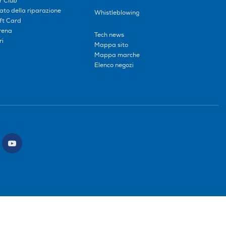
r Club
tato della riparazione
Whistleblowing
ift Card
erena
Tech news
ri
Mappa sito
Mappa marche
Elenco negozi