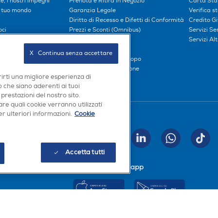
, i nostri impegni
Prenota e Ritira in Negozio
Carta Sta
l tuo mondo
Garanzia Legale
Verifica s
Diritto di Recesso e Difetti di Conformità
Credito G
oci
Prezzi e Sconti (Omnibus)
Servizi S
iliati
Metodi di pagamento
Servizi Alt
Finanziamenti
X   Continua senza accettare
Compra ora e paga dopo
Consegna e Installazione
rirti una migliore esperienza di
 che siano aderenti ai tuoi
 prestazioni del nostro sito.
re quali cookie verranno utilizzati
r ulteriori informazioni.
Cookie
Seguici sui social
INVIA
Accetta tutti
Scarica la nostra app