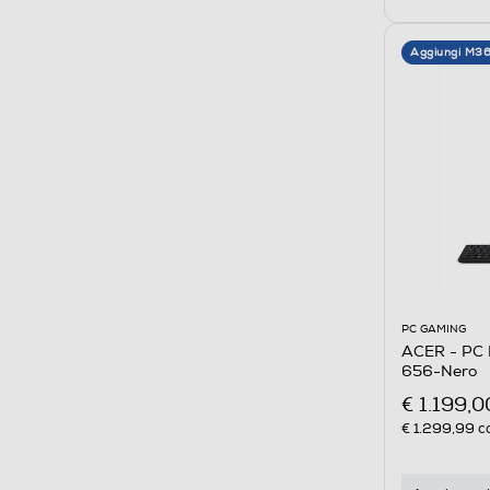
Aggiungi M3
PC GAMING
ACER - PC 
656-Nero
€ 1.199,0
€ 1.299,99
co