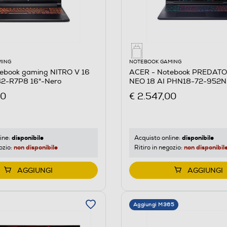
MING
NOTEBOOK GAMING
ebook gaming NITRO V 16
ACER - Notebook PREDATO
2-R7P8 16"-Nero
NEO 18 AI PHN18-72-952N
00
€ 2.547,00
disponibile
disponibile
ine:
Acquisto online:
non disponibile
non disponibil
ozio:
Ritiro in negozio:
AGGIUNGI
AGGIUNGI
Aggiungi M365