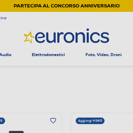
PARTECIPA AL CONCORSO ANNIVERSARIO
ine
 Audio
Elettrodomestici
Foto, Video, Droni
65
Aggiungi M365