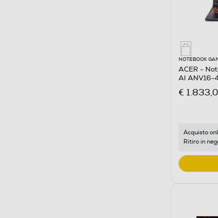
NOTEBOOK GA
ACER - Not
AI ANV16-4
€ 1.833,
Acquisto onl
Ritiro in neg