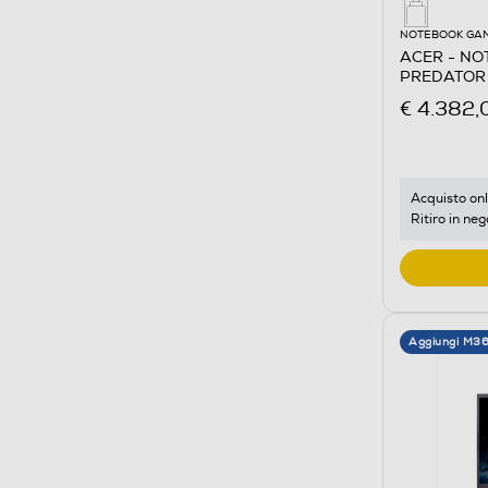
NOTEBOOK GA
ACER - NO
PREDATOR 
91LK-Nero
€ 4.382,
Acquisto onl
Ritiro in neg
Aggiungi M3