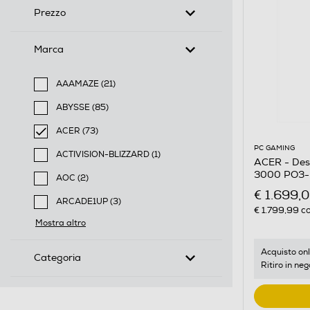
Prezzo
Marca
AAAMAZE (21)
Filtra per Marca: AAAMAZE
ABYSSE (85)
Filtra per Marca: ABYSSE
ACER (73)
selected Filtro applicato per Marca: ACER
PC GAMING
ACTIVISION-BLIZZARD (1)
ACER - De
Filtra per Marca: ACTIVISION-BLIZZARD
3000 PO3-
AOC (2)
Filtra per Marca: AOC
€ 1.699,
ARCADE1UP (3)
€ 1.799,99
co
Filtra per Marca: ARCADE1UP
Mostra altro
Acquisto onl
Categoria
Ritiro in neg