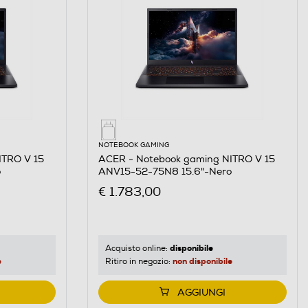
NOTEBOOK GAMING
ITRO V 15
ACER - Notebook gaming NITRO V 15
o
ANV15-52-75N8 15.6"-Nero
€ 1.783,00
disponibile
Acquisto online:
e
non disponibile
Ritiro in negozio:
AGGIUNGI