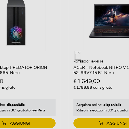
NOTEBOOK GAMING
sktop PREDATOR ORION
ACER - Notebook NITRO V 
665-Nero
52-99V7 15.6"-Nero
00
€ 1.649,00
nsigliato
€ 1.799,99
consigliato
disponibile
disponibile
ine:
Acquisto online:
verifica
ozio in 30' gratuito:
Ritiro in negozio in 30' gratuito:
AGGIUNGI
AGGIUNGI