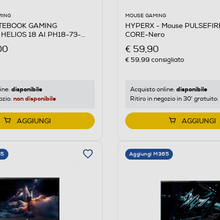
MOUSE GAMING
MING
HYPERX - Mouse PULSEFIR
TEBOOK GAMING
CORE-Nero
HELIOS 18 AI PH18-73-
€ 59,90
00
€ 59,99
consigliato
disponibile
disponibile
Acquisto online:
ine:
non disponibile
Ritiro in negozio in 30' gratuito:
ozio:
AGGIUNGI
AGGIUNGI
65
Aggiungi M365