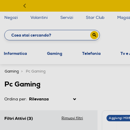
Negozi
Volantini
Servizi
Star Club
Magaz
Informatica
Gaming
Telefonia
Tv e
Gaming
Pc Gaming
Pc Gaming
Ordina per:
Filtri Attivi
(3)
Rimuovi filtri
Aggiungi M3