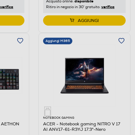
disponibile
Acquisto online:
verifica
verifica
Ritiro in negozio in 30' gratuito:
AGGIUNGI
Aggiungi M365
NOTEBOOK GAMING
R AETHON
ACER - Notebook gaming NITRO V 17
AI ANV17-61-R3YJ 17.3"-Nero