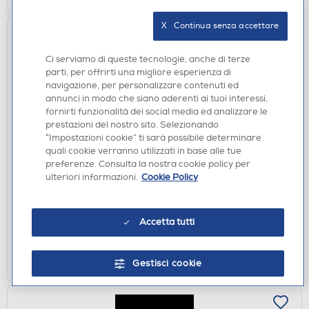
X   Continua senza accettare
Ci serviamo di queste tecnologie, anche di terze
parti, per offrirti una migliore esperienza di
navigazione, per personalizzare contenuti ed
annunci in modo che siano aderenti ai tuoi interessi,
fornirti funzionalità dei social media ed analizzare le
prestazioni del nostro sito. Selezionando
“Impostazioni cookie” ti sarà possibile determinare
MOUSE GAMING
quali cookie verranno utilizzati in base alle tue
CORSAIR - M65 ELITE RGB
preferenze. Consulta la nostra cookie policy per
ulteriori informazioni.
Cookie Policy
DISPONIBILE SOLO IN NEGOZIO
non disponibile
Acquisto online:
Accetta tutti
verifica
Ritiro in negozio in 30' gratuito:
CERCA NEGOZIO
Gestisci cookie