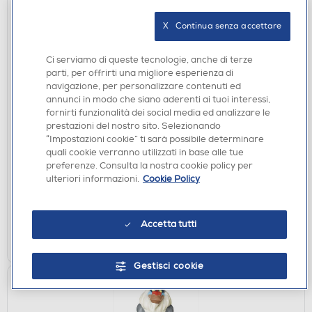
X   Continua senza accettare
Ci serviamo di queste tecnologie, anche di terze
parti, per offrirti una migliore esperienza di
navigazione, per personalizzare contenuti ed
annunci in modo che siano aderenti ai tuoi interessi,
fornirti funzionalità dei social media ed analizzare le
ACCESSORI HOME ENTERTAINMENT
prestazioni del nostro sito. Selezionando
EXQUISITE GAMING - THOR CABLE GUY
“Impostazioni cookie” ti sarà possibile determinare
quali cookie verranno utilizzati in base alle tue
€ 33,49
preferenze. Consulta la nostra cookie policy per
ulteriori informazioni.
Cookie Policy
disponibile
Acquisto online:
non disponibile
Ritiro in negozio:
Accetta tutti
AGGIUNGI
Gestisci cookie