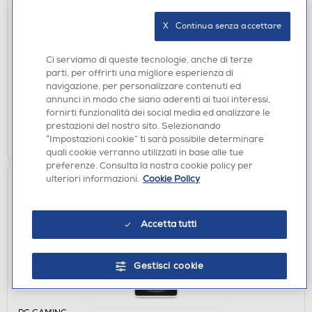
ACCESSORI HOME ENTERTAINMENT
X   Continua senza accettare
EXQUISITE GAMING - BABY GROOT CABLE GUY
€ 24,90
Ci serviamo di queste tecnologie, anche di terze
parti, per offrirti una migliore esperienza di
navigazione, per personalizzare contenuti ed
disponibile
Acquisto online:
annunci in modo che siano aderenti ai tuoi interessi,
non disponibile
Ritiro in negozio:
fornirti funzionalità dei social media ed analizzare le
prestazioni del nostro sito. Selezionando
AGGIUNGI
“Impostazioni cookie” ti sarà possibile determinare
quali cookie verranno utilizzati in base alle tue
preferenze. Consulta la nostra cookie policy per
ulteriori informazioni.
Cookie Policy
Aggiungi M365
Accetta tutti
Gestisci cookie