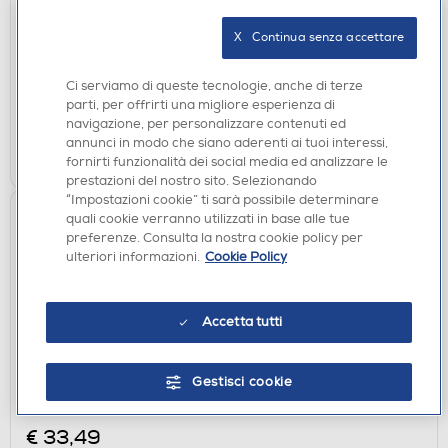
EXQUISITE GAMING - IRONMAN CABLE GUY
€ 24,90
X   Continua senza accettare
disponibile
Acquisto online:
Ci serviamo di queste tecnologie, anche di terze
verifica
Ritiro in negozio in 30' gratuito:
parti, per offrirti una migliore esperienza di
navigazione, per personalizzare contenuti ed
annunci in modo che siano aderenti ai tuoi interessi,
AGGIUNGI
fornirti funzionalità dei social media ed analizzare le
prestazioni del nostro sito. Selezionando
“Impostazioni cookie” ti sarà possibile determinare
quali cookie verranno utilizzati in base alle tue
preferenze. Consulta la nostra cookie policy per
ulteriori informazioni.
Cookie Policy
Accetta tutti
Gestisci cookie
ACCESSORI HOME ENTERTAINMENT
EXQUISITE GAMING - AMY ROSE CABLE GUY
€ 33,49