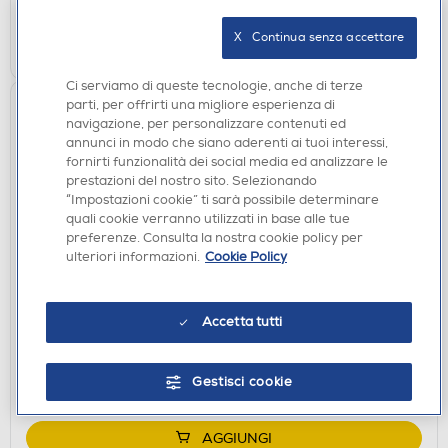
X   Continua senza accettare
AGGIUNGI
Ci serviamo di queste tecnologie, anche di terze
parti, per offrirti una migliore esperienza di
navigazione, per personalizzare contenuti ed
annunci in modo che siano aderenti ai tuoi interessi,
fornirti funzionalità dei social media ed analizzare le
prestazioni del nostro sito. Selezionando
“Impostazioni cookie” ti sarà possibile determinare
quali cookie verranno utilizzati in base alle tue
preferenze. Consulta la nostra cookie policy per
ulteriori informazioni.
Cookie Policy
ACCESSORI HOME ENTERTAINMENT
EXQUISITE GAMING - SPYRO NEW CABLE GUY
Accetta tutti
€ 33,49
disponibile
Acquisto online:
Gestisci cookie
non disponibile
Ritiro in negozio:
AGGIUNGI