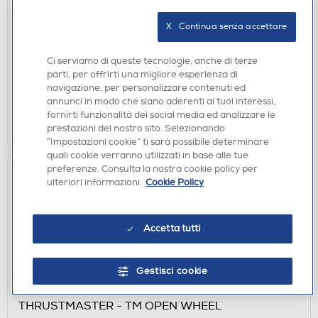
X-JOY DISTRIBUTION - Kit completo accessori
TWODOTS GO ACTION 27 IN 1-nero
X   Continua senza accettare
€ 29,90
Ci serviamo di queste tecnologie, anche di terze
disponibile
parti, per offrirti una migliore esperienza di
Acquisto online:
navigazione, per personalizzare contenuti ed
verifica
Ritiro in negozio in 30' gratuito:
annunci in modo che siano aderenti ai tuoi interessi,
fornirti funzionalità dei social media ed analizzare le
AGGIUNGI
prestazioni del nostro sito. Selezionando
“Impostazioni cookie” ti sarà possibile determinare
quali cookie verranno utilizzati in base alle tue
preferenze. Consulta la nostra cookie policy per
ulteriori informazioni.
Cookie Policy
Accetta tutti
Gestisci cookie
ACCESSORI HOME ENTERTAINMENT
THRUSTMASTER - TM OPEN WHEEL