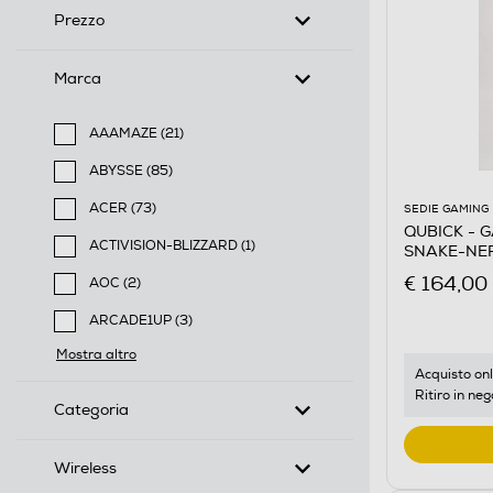
Prezzo
Marca
AAAMAZE (21)
Filtra per Marca: AAAMAZE
ABYSSE (85)
Filtra per Marca: ABYSSE
ACER (73)
SEDIE GAMING
QUBICK - 
Filtra per Marca: ACER
ACTIVISION-BLIZZARD (1)
SNAKE-NE
Filtra per Marca: ACTIVISION-BLIZZARD
€ 164,00
AOC (2)
Filtra per Marca: AOC
ARCADE1UP (3)
Filtra per Marca: ARCADE1UP
Mostra altro
Acquisto onl
Ritiro in neg
Categoria
Wireless