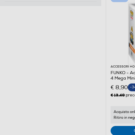
ACCESSORI HO
FUNKO - Act
4 Mega Min
€ 8,90
-3
€ 13,49
prec
Acquisto onl
Ritiro in neg