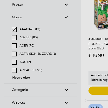
Prezzo
Marca
AAAMAZE (21)
selected Filtro applicato per Marca: AAAMAZE
ABYSSE (85)
ACCESSORI HO
Filtra per Marca: ABYSSE
FUNKO - 54
ACER (76)
Zoro 923
Filtra per Marca: ACER
ACTIVISION-BLIZZARD (1)
€ 16,90
Filtra per Marca: ACTIVISION-BLIZZARD
AOC (2)
Filtra per Marca: AOC
ARCADE1UP (3)
Filtra per Marca: ARCADE1UP
Acquisto onl
Mostra altro
Ritiro in neg
Categoria
Wireless
OUTLET