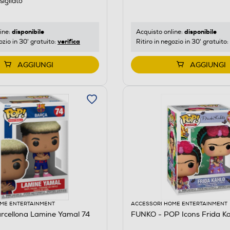
igliato
disponibile
disponibile
ine:
Acquisto online:
verifica
ozio in 30' gratuito:
Ritiro in negozio in 30' gratuito:
AGGIUNGI
AGGIUNGI
ME ENTERTAINMENT
ACCESSORI HOME ENTERTAINMENT
rcellona Lamine Yamal 74
FUNKO - POP Icons Frida Ka