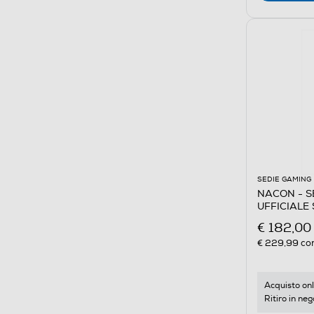
SEDIE GAMING
NACON - S
UFFICIALE
e Bianco
€ 182,00
€ 229,99
con
Acquisto onl
Ritiro in neg