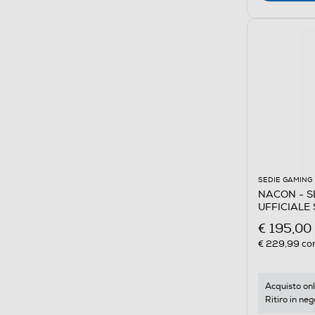
SEDIE GAMING
NACON - S
UFFICIALE
e Bianco
€ 195,00
€ 229,99
con
Acquisto onl
Ritiro in neg