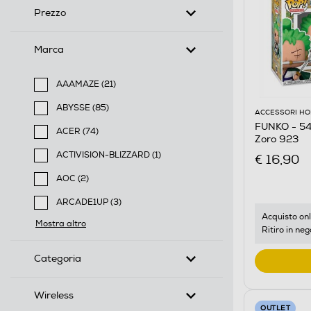
Prezzo
Marca
AAAMAZE (21)
Filtra per Marca: AAAMAZE
ABYSSE (85)
ACCESSORI HO
Filtra per Marca: ABYSSE
FUNKO - 54
ACER (74)
Zoro 923
Filtra per Marca: ACER
ACTIVISION-BLIZZARD (1)
€ 16,90
Filtra per Marca: ACTIVISION-BLIZZARD
AOC (2)
Filtra per Marca: AOC
ARCADE1UP (3)
Filtra per Marca: ARCADE1UP
Acquisto onl
Mostra altro
Ritiro in neg
Categoria
Wireless
OUTLET