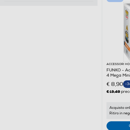
ACCESSORI HO
FUNKO - Act
4 Mega Min
€ 8,90
-3
€ 13,49
prec
Acquisto onl
Ritiro in neg