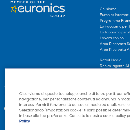
Chi siamo
Euronics Internati
Programma Franc
Lo Facciamo per te
Lo facciamo per i
Lavora con noi
Area Riservata S
Area Riservata Aff
Retail Media
Ronics: agente AI
Ci serviamo di queste tecnologie, anche di terze parti, per off
Trova negozio
navigazione, per personalizzare contenuti ed annunci in modo
interessi, fornirti funzionalità dei social media ed analizzare le
Selezionando “Impostazioni cookie” ti sarà possibile determina
in base alle tue preferenze. Consulta la nostra cookie policy pe
Policy