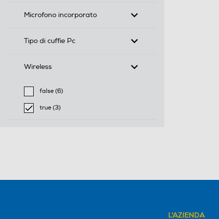
Microfono incorporato
Tipo di cuffie Pc
Wireless
false (6)
Filtra per Wireless: false
true (3)
selected Filtro applicato per Wireless: true
L'AZIENDA