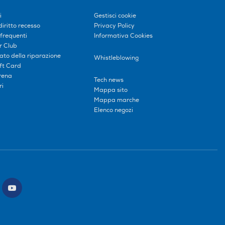
i
Gestisci cookie
diritto recesso
Privacy Policy
frequenti
Informativa Cookies
r Club
tato della riparazione
Whistleblowing
ift Card
erena
Tech news
ri
Mappa sito
Mappa marche
Elenco negozi