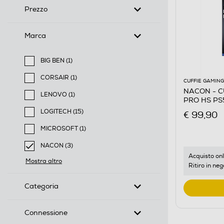
Prezzo
Marca
BIG BEN (1)
Filtra per Marca: BIG BEN
CORSAIR (1)
CUFFIE GAMING
Filtra per Marca: CORSAIR
NACON - C
LENOVO (1)
PRO HS PS
Filtra per Marca: LENOVO
LOGITECH (15)
€ 99,90
Filtra per Marca: LOGITECH
MICROSOFT (1)
Filtra per Marca: MICROSOFT
NACON (3)
selected Filtro applicato per Marca: NACON
Acquisto onl
Mostra altro
Ritiro in neg
Categoria
Connessione