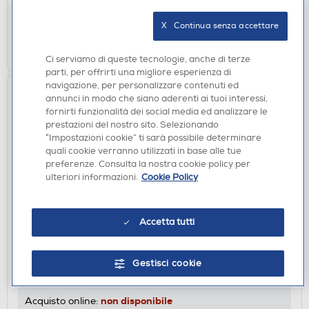
verifica
Ritiro in negozio in 30' gratuito:
X   Continua senza accettare
AGGIUNGI
Ci serviamo di queste tecnologie, anche di terze
parti, per offrirti una migliore esperienza di
navigazione, per personalizzare contenuti ed
annunci in modo che siano aderenti ai tuoi interessi,
fornirti funzionalità dei social media ed analizzare le
prestazioni del nostro sito. Selezionando
“Impostazioni cookie” ti sarà possibile determinare
quali cookie verranno utilizzati in base alle tue
preferenze. Consulta la nostra cookie policy per
ulteriori informazioni.
Cookie Policy
Accetta tutti
MONITOR GAMING
LG - MONITOR GAMING OLED 32" 4K 32GX850A
165HZ
Gestisci cookie
DISPONIBILE SOLO IN NEGOZIO
non disponibile
Acquisto online: