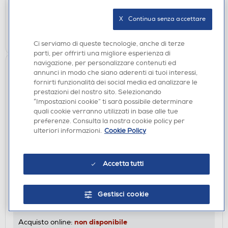
verifica
Ritiro in negozio in 30' gratuito:
X   Continua senza accettare
AGGIUNGI
Ci serviamo di queste tecnologie, anche di terze
parti, per offrirti una migliore esperienza di
navigazione, per personalizzare contenuti ed
annunci in modo che siano aderenti ai tuoi interessi,
fornirti funzionalità dei social media ed analizzare le
prestazioni del nostro sito. Selezionando
“Impostazioni cookie” ti sarà possibile determinare
quali cookie verranno utilizzati in base alle tue
preferenze. Consulta la nostra cookie policy per
ulteriori informazioni.
Cookie Policy
Accetta tutti
MONITOR GAMING
LG - MONITOR GAMING OLED 32" 4K 32GX850A
165HZ
Gestisci cookie
DISPONIBILE SOLO IN NEGOZIO
non disponibile
Acquisto online: