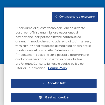
Seguici sui social
X   Continua senza accettare
Ci serviamo di queste tecnologie, anche di terze
parti, per offrirti una migliore esperienza di
Scarica la nostra app
navigazione, per personalizzare contenuti ed
annunci in modo che siano aderenti ai tuoi interessi,
fornirti funzionalità dei social media ed analizzare le
prestazioni del nostro sito. Selezionando
“Impostazioni cookie” ti sarà possibile determinare
quali cookie verranno utilizzati in base alle tue
preferenze. Consulta la nostra cookie policy per
ulteriori informazioni.
Cookie Policy
Euronics Italia SpA. Sede legale Via Montefeltro, 6/a 20156 Milano
Partita Iva, Codice Fiscale e iscrizione CCIAA Milano Monza Brianza Lodi
n. 13337170156. Codice intermediario SDI: HHBD9AK. Vendite soggette
agli Artt. 45 e ss del Codice del Consumo in tema di Diritti dei
Accetta tutti
Consumatori.
Gestisci cookie