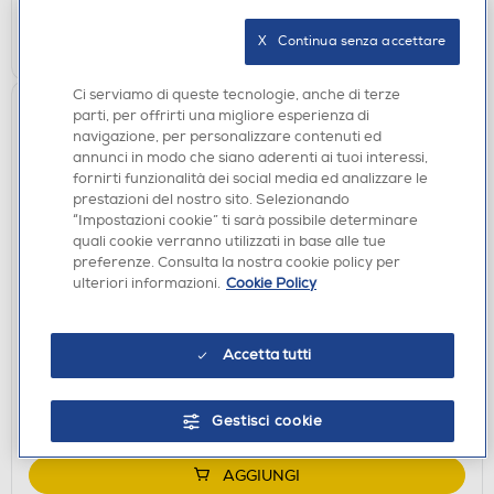
AGGIUNGI
X   Continua senza accettare
Ci serviamo di queste tecnologie, anche di terze
parti, per offrirti una migliore esperienza di
navigazione, per personalizzare contenuti ed
annunci in modo che siano aderenti ai tuoi interessi,
fornirti funzionalità dei social media ed analizzare le
prestazioni del nostro sito. Selezionando
“Impostazioni cookie” ti sarà possibile determinare
quali cookie verranno utilizzati in base alle tue
preferenze. Consulta la nostra cookie policy per
ulteriori informazioni.
Cookie Policy
ACCESSORI HOME ENTERTAINMENT
KARMA - Effetto luce a led CLB 7-Nero
€ 26,90
Accetta tutti
disponibile
Acquisto online:
Gestisci cookie
verifica
Ritiro in negozio in 30' gratuito:
AGGIUNGI