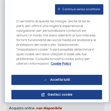
verifica
Ritiro in negozio in 30' gratuito:
X   Continua senza accettare
AGGIUNGI
Ci serviamo di queste tecnologie, anche di terze
parti, per offrirti una migliore esperienza di
navigazione, per personalizzare contenuti ed
annunci in modo che siano aderenti ai tuoi interessi,
fornirti funzionalità dei social media ed analizzare le
prestazioni del nostro sito. Selezionando
“Impostazioni cookie” ti sarà possibile determinare
quali cookie verranno utilizzati in base alle tue
preferenze. Consulta la nostra cookie policy per
ulteriori informazioni.
Cookie Policy
Accetta tutti
MONITOR GAMING
LG - MONITOR GAMING OLED 32" 4K 32GX850A
165HZ
Gestisci cookie
DISPONIBILE SOLO IN NEGOZIO
non disponibile
Acquisto online: