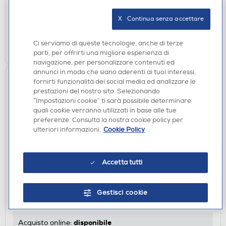
disponibile
Acquisto online:
X   Continua senza accettare
non disponibile
Ritiro in negozio:
Ci serviamo di queste tecnologie, anche di terze
AGGIUNGI
parti, per offrirti una migliore esperienza di
navigazione, per personalizzare contenuti ed
annunci in modo che siano aderenti ai tuoi interessi,
fornirti funzionalità dei social media ed analizzare le
prestazioni del nostro sito. Selezionando
“Impostazioni cookie” ti sarà possibile determinare
quali cookie verranno utilizzati in base alle tue
preferenze. Consulta la nostra cookie policy per
ulteriori informazioni.
Cookie Policy
Accetta tutti
ACCESSORI HOME ENTERTAINMENT
MICROSOFT - FORZA HORIZON CONTROLLER
LIMITED EDIRION-AZZURRO
Gestisci cookie
€ 89,90
disponibile
Acquisto online: