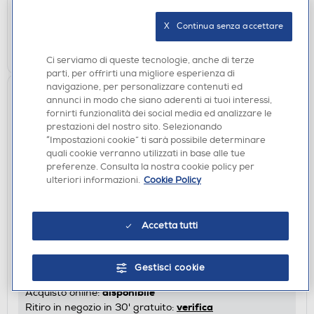
verifica
Ritiro in negozio in 30' gratuito:
X   Continua senza accettare
AGGIUNGI
Ci serviamo di queste tecnologie, anche di terze
parti, per offrirti una migliore esperienza di
navigazione, per personalizzare contenuti ed
annunci in modo che siano aderenti ai tuoi interessi,
fornirti funzionalità dei social media ed analizzare le
prestazioni del nostro sito. Selezionando
“Impostazioni cookie” ti sarà possibile determinare
quali cookie verranno utilizzati in base alle tue
preferenze. Consulta la nostra cookie policy per
ulteriori informazioni.
Cookie Policy
SEDIE GAMING
QUBICK - GAMING CHAIR AC MILAN DEVIL-
Accetta tutti
rosso/nero
€ 164,00
Gestisci cookie
disponibile
Acquisto online:
verifica
Ritiro in negozio in 30' gratuito: