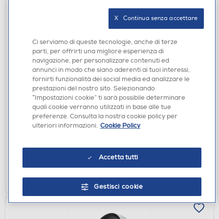
X   Continua senza accettare
Ci serviamo di queste tecnologie, anche di terze
parti, per offrirti una migliore esperienza di
navigazione, per personalizzare contenuti ed
annunci in modo che siano aderenti ai tuoi interessi,
fornirti funzionalità dei social media ed analizzare le
prestazioni del nostro sito. Selezionando
“Impostazioni cookie” ti sarà possibile determinare
MONITOR GAMING
quali cookie verranno utilizzati in base alle tue
LG - Monitor LED 34" 34WP65CP-Nero
preferenze. Consulta la nostra cookie policy per
DISPONIBILE SOLO IN NEGOZIO
ulteriori informazioni.
Cookie Policy
non disponibile
Acquisto online:
verifica
Ritiro in negozio in 30' gratuito:
Accetta tutti
CERCA NEGOZIO
Gestisci cookie