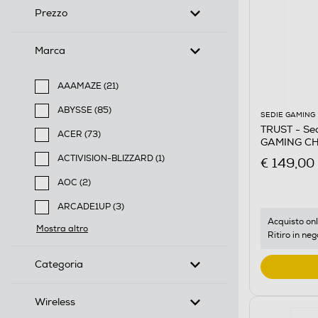
Prezzo
Marca
AAAMAZE (21)
Filtra per Marca: AAAMAZE
ABYSSE (85)
SEDIE GAMING
Filtra per Marca: ABYSSE
TRUST - Se
ACER (73)
GAMING CH
Filtra per Marca: ACER
ACTIVISION-BLIZZARD (1)
€ 149,00
Filtra per Marca: ACTIVISION-BLIZZARD
AOC (2)
Filtra per Marca: AOC
ARCADE1UP (3)
Filtra per Marca: ARCADE1UP
Acquisto onl
Mostra altro
Ritiro in neg
Categoria
Wireless