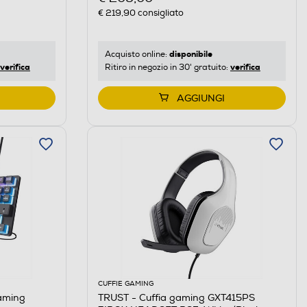
€ 219,90
consigliato
disponibile
Acquisto online:
verifica
verifica
Ritiro in negozio in 30' gratuito:
AGGIUNGI
CUFFIE GAMING
aming
TRUST - Cuffia gaming GXT415PS