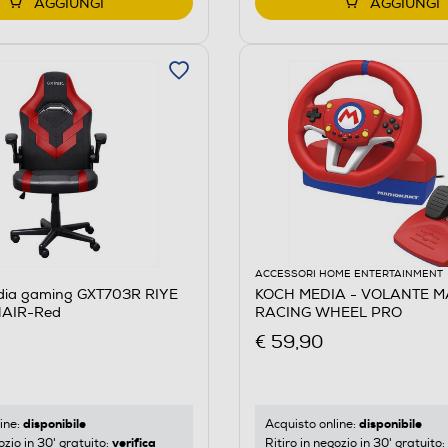
AGGIUNGI
AGGIUNGI
ACCESSORI HOME ENTERTAINMENT
dia gaming GXT703R RIYE
KOCH MEDIA - VOLANTE M
AIR-Red
RACING WHEEL PRO
€ 59,90
disponibile
disponibile
ine:
Acquisto online:
verifica
ozio in 30' gratuito:
Ritiro in negozio in 30' gratuito: