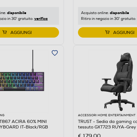
disponibile
disponibile
ine:
Acquisto online:
verifica
ozio in 30' gratuito:
Ritiro in negozio in 30' gratuito:
AGGIUNGI
AGGIUNGI
ING
ACCESSORI HOME ENTERTAINMENT
T867 ACIRA 60% MINI
TRUST - Sedia da gaming c
YBOARD IT-Black/RGB
tessuto GXT723 RUYA-Grey
€ 179,00