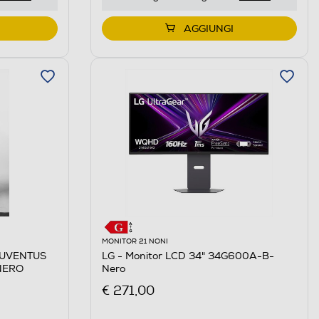
AGGIUNGI
MONITOR 21 NONI
JUVENTUS
LG - Monitor LCD 34" 34G600A-B-
NERO
Nero
€ 271,00