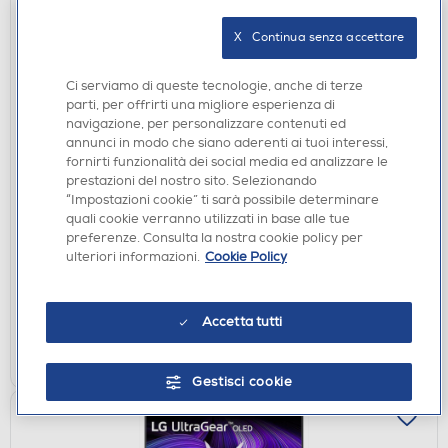
X   Continua senza accettare
Ci serviamo di queste tecnologie, anche di terze
parti, per offrirti una migliore esperienza di
navigazione, per personalizzare contenuti ed
annunci in modo che siano aderenti ai tuoi interessi,
fornirti funzionalità dei social media ed analizzare le
ACCESSORI HOME ENTERTAINMENT
prestazioni del nostro sito. Selezionando
KOCH MEDIA - Cuffie da gioco STEALTH 600 GEN3
“Impostazioni cookie” ti sarà possibile determinare
PS-WHITE
quali cookie verranno utilizzati in base alle tue
preferenze. Consulta la nostra cookie policy per
DISPONIBILE SOLO IN NEGOZIO
ulteriori informazioni.
Cookie Policy
non disponibile
Acquisto online:
verifica
Ritiro in negozio in 30' gratuito:
Accetta tutti
CERCA NEGOZIO
Gestisci cookie